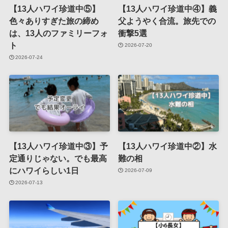
【13人ハワイ珍道中⑤】
【13人ハワイ珍道中④】義
色々ありすぎた旅の締め
父ようやく合流。旅先での
は、13人のファミリーフォ
衝撃5選
ト
2026-07-20
2026-07-24
【13人ハワイ珍道中③】予
【13人ハワイ珍道中②】水
定通りじゃない。でも最高
難の相
にハワイらしい1日
2026-07-09
2026-07-13