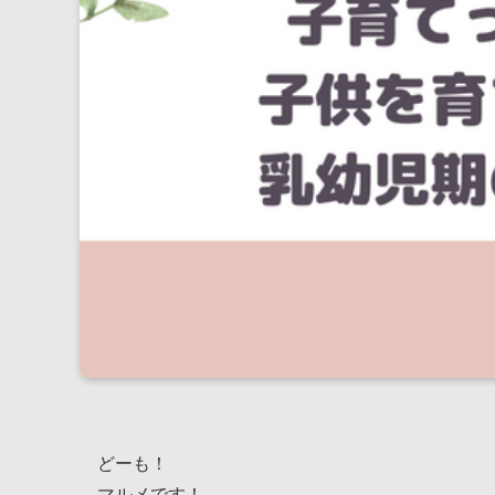
どーも！
マルメです！