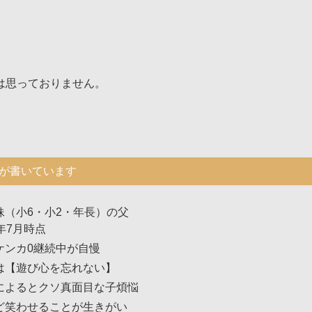
は思っておりません。
が書いています
妹（小6・小2・年長）の父
年7月時点
ケンカ0継続中が自慢
は【遊び心を忘れない】
によるとクソ真面目な子煩悩
ど笑わせることが生きがい