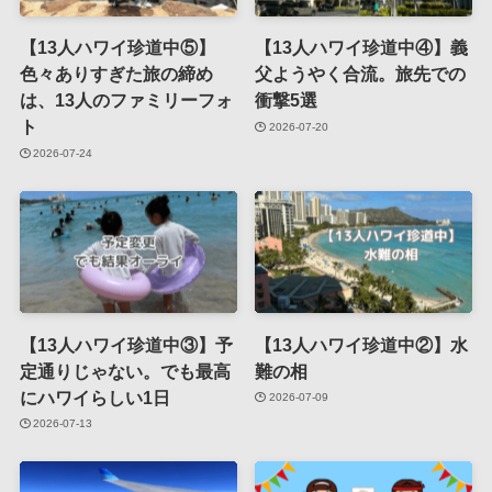
【13人ハワイ珍道中⑤】
【13人ハワイ珍道中④】義
色々ありすぎた旅の締め
父ようやく合流。旅先での
は、13人のファミリーフォ
衝撃5選
ト
2026-07-20
2026-07-24
【13人ハワイ珍道中③】予
【13人ハワイ珍道中②】水
定通りじゃない。でも最高
難の相
にハワイらしい1日
2026-07-09
2026-07-13