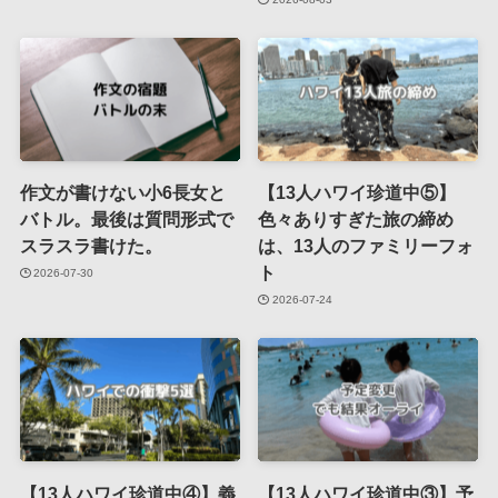
作文が書けない小6長女と
【13人ハワイ珍道中⑤】
バトル。最後は質問形式で
色々ありすぎた旅の締め
スラスラ書けた。
は、13人のファミリーフォ
ト
2026-07-30
2026-07-24
【13人ハワイ珍道中④】義
【13人ハワイ珍道中③】予