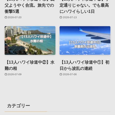
父ようやく合流。旅先での
定通りじゃない。でも最高
衝撃5選
にハワイらしい1日
2026-07-20
2026-07-13
【13人ハワイ珍道中②】水
【13人ハワイ珍道中①】初
難の相
日から波乱の連続
2026-07-09
2026-07-06
カテゴリー