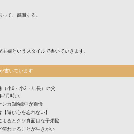
労って、感謝する。
が主婦というスタイルで書いていきます。
が書いています
妹（小6・小2・年長）の父
年7月時点
ケンカ0継続中が自慢
は【遊び心を忘れない】
によるとクソ真面目な子煩悩
ど笑わせることが生きがい