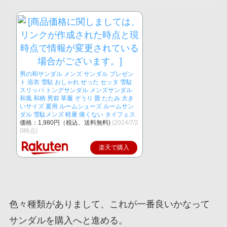
男の和サンダル メンズ サンダル プレゼン
ト 浴衣 雪駄 おしゃれ せった セッタ 雪駄
スリッパ トングサンダル メンズサンダル
和風 和柄 男前 草履 ぞうり 畳 たたみ 大き
いサイズ 夏用 ルームシューズ ルームサン
ダル 雪駄メンズ 軽量 痛くない タイフェス
価格：1,980円（税込、送料無料)
(2024/7/2
0時点)
楽天で購入
色々種類がありまして、これが一番良いかなって
サンダルを購入へと進める。