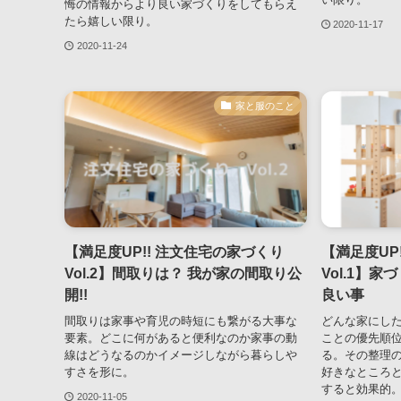
悔の情報からより良い家づくりをしてもらえ
たら嬉しい限り。
2020-11-17
2020-11-24
家と服のこと
【満足度UP!! 注文住宅の家づくり
【満足度UP
Vol.2】間取りは？ 我が家の間取り公
Vol.1】
開!!
良い事
間取りは家事や育児の時短にも繋がる大事な
どんな家にし
要素。どこに何があると便利なのか家事の動
ことの優先順
線はどうなるのかイメージしながら暮らしや
る。その整理
すさを形に。
好きなところ
すると効果的
2020-11-05