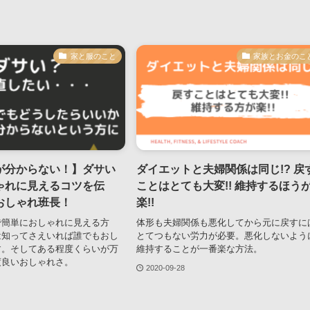
家と服のこと
家族とお金のこ
が分からない！】ダサい
ダイエットと夫婦関係は同じ!? 戻
ゃれに見えるコツを伝
ことはとても大変!! 維持するほう
おしゃれ班長！
楽!!
で簡単におしゃれに見える方
体形も夫婦関係も悪化してから元に戻すに
は知ってさえいれば誰でもおし
とてつもない労力が必要。悪化しないよう
す。そしてある程度くらいが万
維持することが一番楽な方法。
度良いおしゃれさ。
2020-09-28