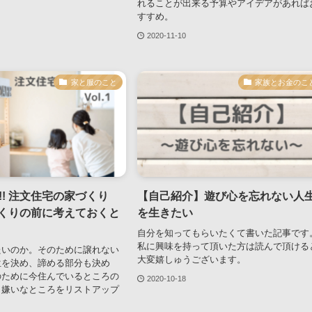
れることが出来る予算やアイデアがあれば
すすめ。
2020-11-10
家と服のこと
家族とお金のこ
!! 注文住宅の家づくり
【自己紹介】遊び心を忘れない人
家づくりの前に考えておくと
を生きたい
自分を知ってもらいたくて書いた記事です
私に興味を持って頂いた方は読んで頂ける
たいのか。そのために譲れない
大変嬉しゅうございます。
位を決め、諦める部分も決め
のために今住んでいるところの
2020-10-18
と嫌いなところをリストアップ
。