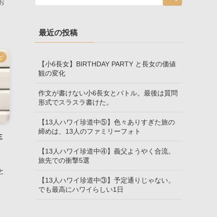
お
最近の投稿
と
【小6長女】BIRTHDAY PARTY と長女の価値
観の変化
作文が書けない小6長女とバトル。最後は質問
形式でスラスラ書けた。
【13人ハワイ珍道中⑤】色々ありすぎた旅の
締めは、13人のファミリーフォト
生
【13人ハワイ珍道中④】義父ようやく合流。
旅先での衝撃5選
。
と
【13人ハワイ珍道中③】予定通りじゃない。
でも最高にハワイらしい1日