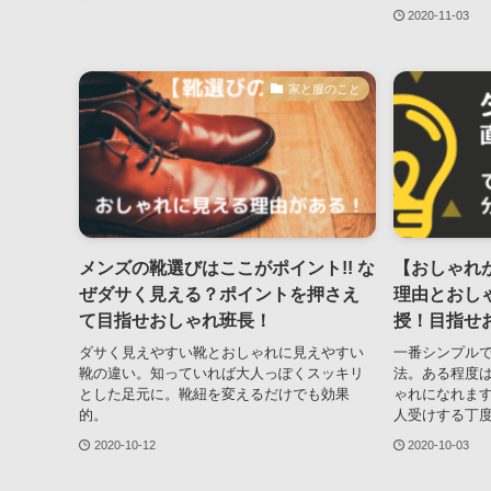
2020-11-03
家と服のこと
メンズの靴選びはここがポイント!! な
【おしゃれ
ぜダサく見える？ポイントを押さえ
理由とおし
て目指せおしゃれ班長！
授！目指せ
ダサく見えやすい靴とおしゃれに見えやすい
一番シンプル
靴の違い。知っていれば大人っぽくスッキリ
法。ある程度
とした足元に。靴紐を変えるだけでも効果
ゃれになれま
的。
人受けする丁
2020-10-12
2020-10-03