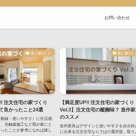
お問い合わせ
家と服のこと
家と服のこ
!! 注文住宅の家づくり
【満足度UP!! 注文住宅の家づくり
やって良かったこと24選
Vol.3】注文住宅の醍醐味？ 造作
のススメ
（動線・使いやすさ）に生活感
ト、光触媒施工など我が家にと
造作家具はデザインと使いやすさを自分好
かったことが参考になれば嬉し
に出来る注文住宅ならではの選択肢。取り