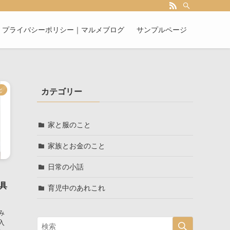
プライバシーポリシー｜マルメブログ
サンプルページ
と
カテゴリー
家と服のこと
家族とお金のこと
日常の小話
家具
育児中のあれこれ
み
入