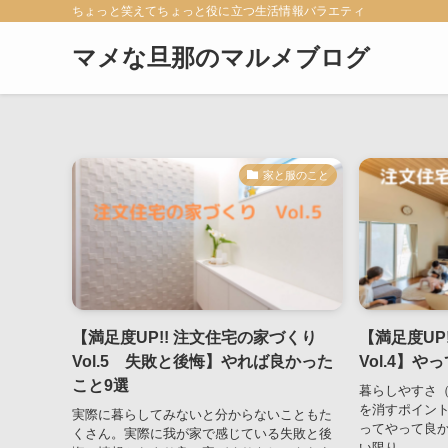
ちょっと笑えてちょっと役に立つ生活情報バラエティ
マメな旦那のマルメブログ
家と服のこと
【満足度UP!! 注文住宅の家づくり
【満足度UP
Vol.5 失敗と後悔】やれば良かった
Vol.4】
こと9選
暮らしやすさ
を消すポイン
実際に暮らしてみないと分からないこともた
ってやって良
くさん。実際に我が家で感じている失敗と後
い限り。