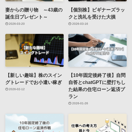
妻からの贈り物 ～43歳の
【個別株】ビギナーズラッ
誕生日プレゼント～
クと洗礼を受けた大損
2026-03-20
2026-03-16
【新しい趣味】株のスイン
【10年固定後終了後】自問
グトレードでお小遣い稼ぎ
自答とchatGPTに壁打ちし
た結果の住宅ローン返済プ
2026-02-12
ラン
2026-01-26