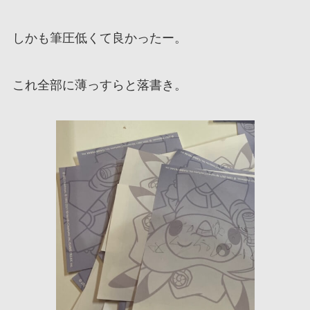
しかも筆圧低くて良かったー。
これ全部に薄っすらと落書き。