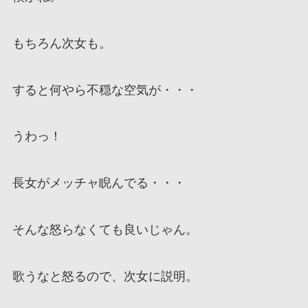
もちろん次女も。
すると何やら不穏な空気が・・・
うわっ！
長女がメッチャ睨んでる・・・
そんな怒らなくても良いじゃん。
歌うなと怒るので、次女に説明。