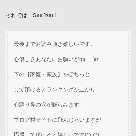
それでは See You！
最後までお読み頂き嬉しいです。
心優しきあなたにお願いがm(_ _)m
下の【家庭・家族】をぽちっと
して頂けるとランキングが上がり
心躍り鼻の穴が膨らみます。
ブログ村サイトに飛んじゃいますが
応援して頂けると嬉しいです(*’ω’*)