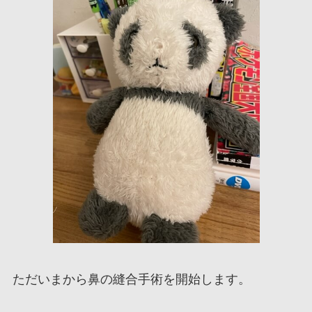
ただいまから鼻の縫合手術を開始します。