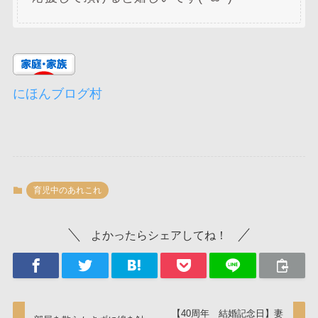
にほんブログ村
育児中のあれこれ
よかったらシェアしてね！
【40周年 結婚記念日】妻