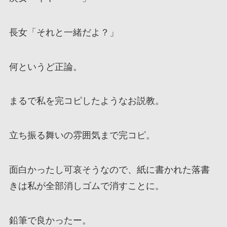
長女「それと一緒だよ？」
何というど正論。
まるで私を完コピしたようなお説教。
立ち振る舞いの雰囲気まで完コピ。
面白かったし可哀そうなので、紙に書かれた落書
きは私が全部消しゴムで消すことに。
鉛筆で良かったー。