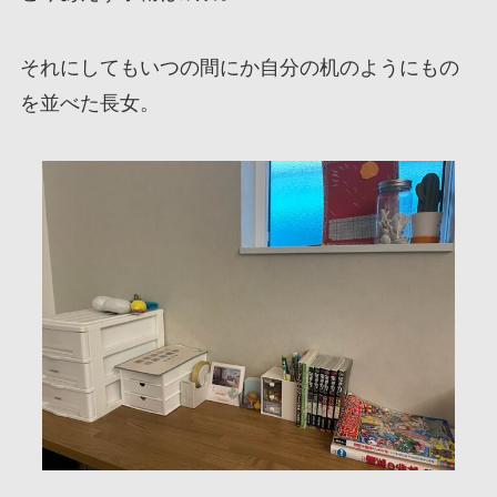
それにしてもいつの間にか自分の机のようにもの
を並べた長女。