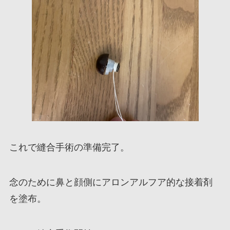
これで縫合手術の準備完了。
念のために鼻と顔側にアロンアルフア的な接着剤
を塗布。