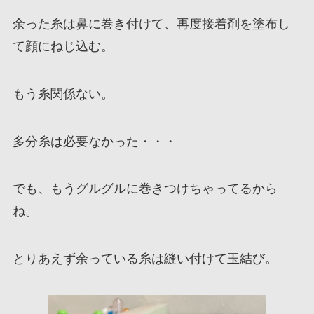
余った糸は鼻に巻き付けて、再度接着剤を塗布し
て顔にねじ込む。
もう糸関係ない。
多分糸は必要なかった・・・
でも、もうグルグルに巻きつけちゃってるから
ね。
とりあえず余っている糸は縫い付けて玉結び。