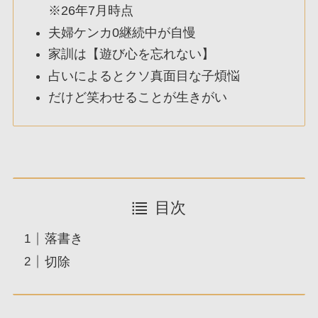
※26年7月時点
夫婦ケンカ0継続中が自慢
家訓は【遊び心を忘れない】
占いによるとクソ真面目な子煩悩
だけど笑わせることが生きがい
目次
落書き
切除