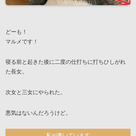
どーも！
マルメです！
寝る前と起きた後に二度の仕打ちに打ちひしがれ
た長女。
次女と三女にやられた。
悪気はないんだろうけど。
私が書いています