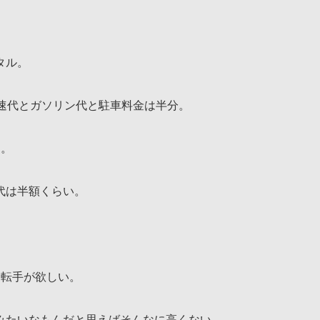
タル。
速代とガソリン代と駐車料金は半分。
る。
代は半額くらい。
運転手が欲しい。
みたいなもんだと思えばそんなに高くない。