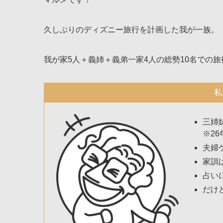
久しぶりのディズニー旅行を計画した我が一族。
我が家5人＋義姉＋義弟一家4人の総勢10名での旅
私
三姉
※26
夫婦
家訓
占い
だけ