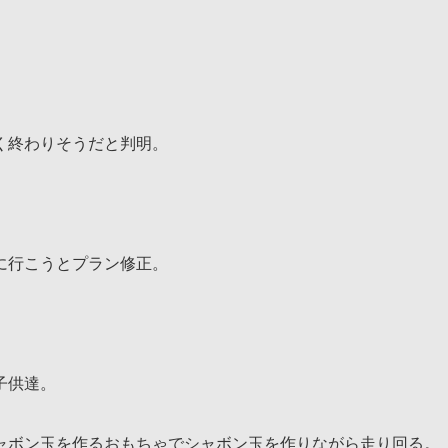
く終わりそうだと判明。
に行こうとプラン修正。
子供達。
ャボン玉を作るおもちゃでシャボン玉を作りながら走り回る。