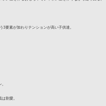
う3要素が加わりテンションが高い子供達。
ン。
載は割愛。