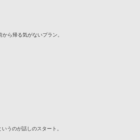
前から帰る気がないプラン。
。
ねというのが話しのスタート。