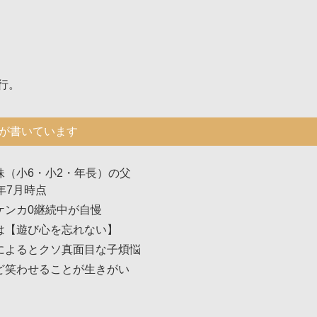
行。
が書いています
妹（小6・小2・年長）の父
年7月時点
ケンカ0継続中が自慢
は【遊び心を忘れない】
によるとクソ真面目な子煩悩
ど笑わせることが生きがい