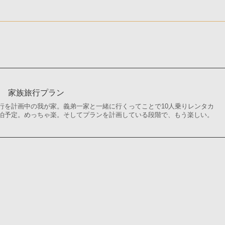
い 家族旅行プラン
行を計画中の我が家。義弟一家と一緒に行くってことで10人乗りレンタカ
泊予定。めっちゃ楽。そしてプランを計画している段階で、もう楽しい。