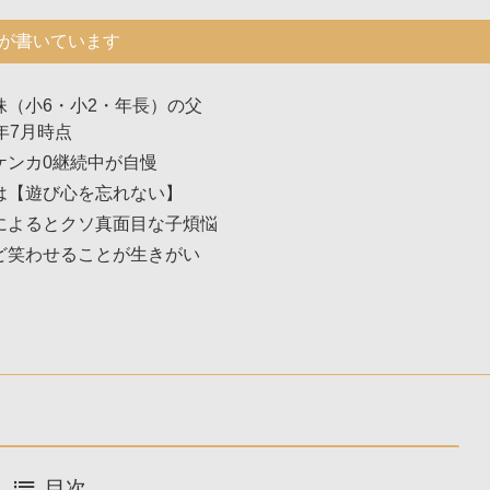
が書いています
妹（小6・小2・年長）の父
年7月時点
ケンカ0継続中が自慢
は【遊び心を忘れない】
によるとクソ真面目な子煩悩
ど笑わせることが生きがい
目次