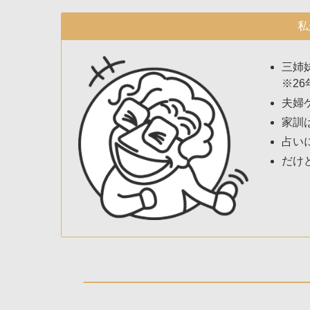
私
三姉
※26
夫婦
家訓
占い
だけ