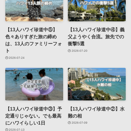
【13人ハワイ珍道中⑤】
【13人ハワイ珍道中④】義
色々ありすぎた旅の締め
父ようやく合流。旅先での
は、13人のファミリーフォ
衝撃5選
ト
2026-07-20
2026-07-24
【13人ハワイ珍道中③】予
【13人ハワイ珍道中②】水
定通りじゃない。でも最高
難の相
にハワイらしい1日
2026-07-09
2026-07-13