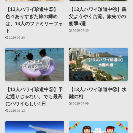
【13人ハワイ珍道中⑤】
【13人ハワイ珍道中④】義
色々ありすぎた旅の締め
父ようやく合流。旅先での
は、13人のファミリーフォ
衝撃5選
ト
2026-07-20
2026-07-24
【13人ハワイ珍道中③】予
【13人ハワイ珍道中②】水
定通りじゃない。でも最高
難の相
にハワイらしい1日
2026-07-09
2026-07-13