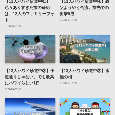
【13人ハワイ珍道中⑤】
【13人ハワイ珍道中④】義
色々ありすぎた旅の締め
父ようやく合流。旅先での
は、13人のファミリーフォ
衝撃5選
ト
2026-07-20
2026-07-24
【13人ハワイ珍道中③】予
【13人ハワイ珍道中②】水
定通りじゃない。でも最高
難の相
にハワイらしい1日
2026-07-09
2026-07-13