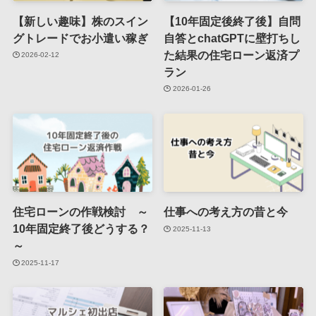
【新しい趣味】株のスイン
【10年固定後終了後】自問
グトレードでお小遣い稼ぎ
自答とchatGPTに壁打ちし
た結果の住宅ローン返済プ
2026-02-12
ラン
2026-01-26
住宅ローンの作戦検討 ～
仕事への考え方の昔と今
10年固定終了後どうする？
2025-11-13
～
2025-11-17