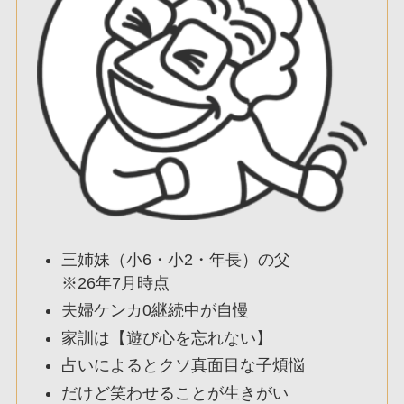
三姉妹（小6・小2・年長）の父
※26年7月時点
夫婦ケンカ0継続中が自慢
家訓は【遊び心を忘れない】
占いによるとクソ真面目な子煩悩
だけど笑わせることが生きがい