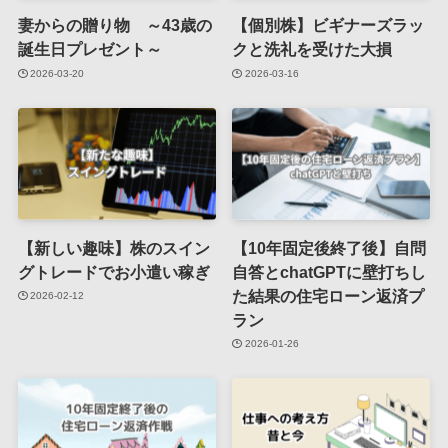
妻からの贈り物 ～43歳の
【個別株】ビギナーズラッ
誕生日プレゼント～
クと洗礼を受けた大損
2026-03-20
2026-03-16
【新しい趣味】株のスイン
【10年固定後終了後】自問
グトレードでお小遣い稼ぎ
自答とchatGPTに壁打ちし
た結果の住宅ローン返済プ
2026-02-12
ラン
2026-01-26