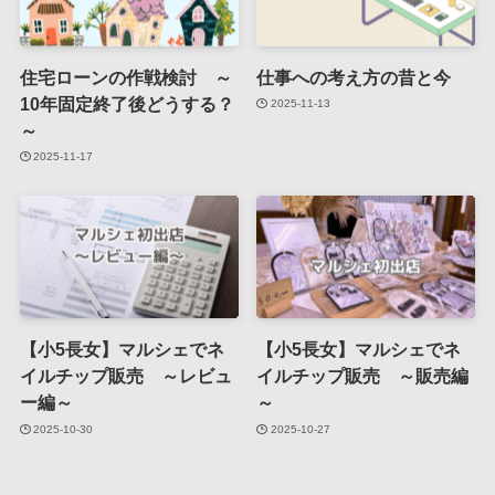
住宅ローンの作戦検討 ～
仕事への考え方の昔と今
10年固定終了後どうする？
2025-11-13
～
2025-11-17
【小5長女】マルシェでネ
【小5長女】マルシェでネ
イルチップ販売 ～レビュ
イルチップ販売 ～販売編
ー編～
～
2025-10-30
2025-10-27