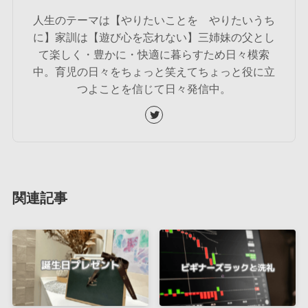
人生のテーマは【やりたいことを やりたいうち
に】家訓は【遊び心を忘れない】三姉妹の父とし
て楽しく・豊かに・快適に暮らすため日々模索
中。育児の日々をちょっと笑えてちょっと役に立
つよことを信じて日々発信中。
関連記事