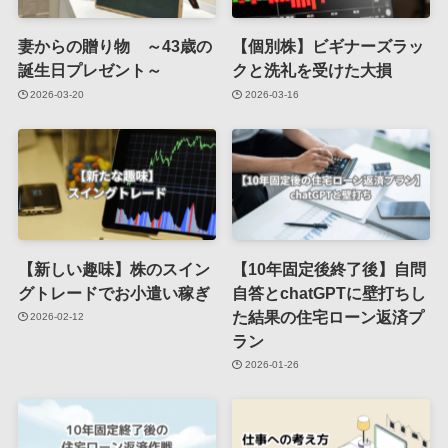
妻からの贈り物 ～43歳の
【個別株】ビギナーズラッ
誕生日プレゼント～
クと洗礼を受けた大損
2026-03-20
2026-03-16
【新しい趣味】株のスイン
【10年固定後終了後】自問
グトレードでお小遣い稼ぎ
自答とchatGPTに壁打ちし
た結果の住宅ローン返済プ
2026-02-12
ラン
2026-01-26