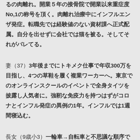
るの肉離れ。開業５年の接骨院で開業以来重症度
No,1の称号を頂く。肉離れ治療中にインフルエン
ザ発症。転職先では経験値のない資材課へ正式配
属。自分を出せずに会社では猫を被る。そしてそ
れがバレてる。
妻（37）
3年後までにトキメク仕事で年収300万を
目指し、4つの草鞋を履く複業ワーカーへ。東京で
のオンラインスクールのイベントで全身タイツを
披露し人気者に。強靭な免疫力を持つはずがコロ
ナとインフル発症の異例の1年。インフルでは1週
間寝込む。
長女（9歳小3）
一輪車→自転車と不思議な順序で