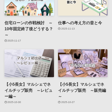
住宅ローンの作戦検討 ～
仕事への考え方の昔と今
10年固定終了後どうする？
2025-11-13
～
2025-11-17
【小5長女】マルシェでネ
【小5長女】マルシェでネ
イルチップ販売 ～レビュ
イルチップ販売 ～販売編
ー編～
～
2025-10-30
2025-10-27