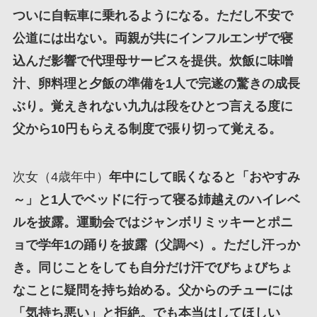
ついに自転車に乗れるようになる。ただし不安で
公道には出ない。両親が共にインフルエンザで寝
込んだ影響で代理母サービスを提供。炊飯に味噌
汁、卵料理と夕飯の準備を1人で完遂の驚きの成長
ぶり。覚えきれない九九は段をひとつ言える度に
父から10円もらえる制度で張り切って覚える。
次女（4歳年中）
年中にして眠くなると「おやすみ
～」と1人でベッドに行って寝る姉越えのハイレベ
ルを披露。運動会ではジャンボリミッキーとポニ
ョで学年1の踊りを披露（父調べ）。ただし汗っか
き。同じことをしても自分だけ汗でびちょびちょ
なことに疑問を持ち始める。父からのチューには
「気持ち悪い」と拒絶。でも本当はしてほしい