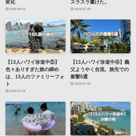
変化
スラスラ書けた。
2026-08-03
2026-07-30
【13人ハワイ珍道中⑤】
【13人ハワイ珍道中④】義
色々ありすぎた旅の締め
父ようやく合流。旅先での
は、13人のファミリーフォ
衝撃5選
ト
2026-07-20
2026-07-24