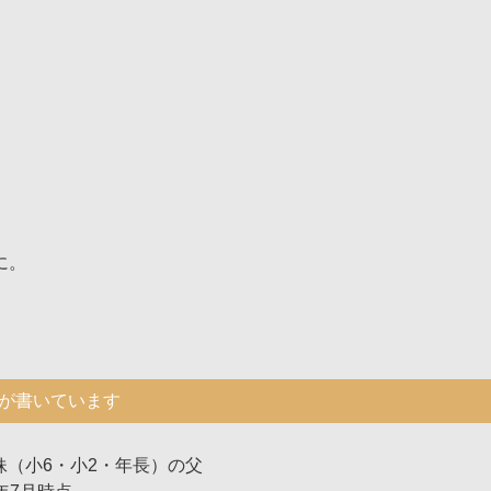
に。
が書いています
妹（小6・小2・年長）の父