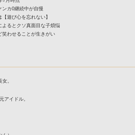
年7月時点
ケンカ0継続中が自慢
は【遊び心を忘れない】
によるとクソ真面目な子煩悩
ど笑わせることが生きがい
長女。
次元アイドル。
。