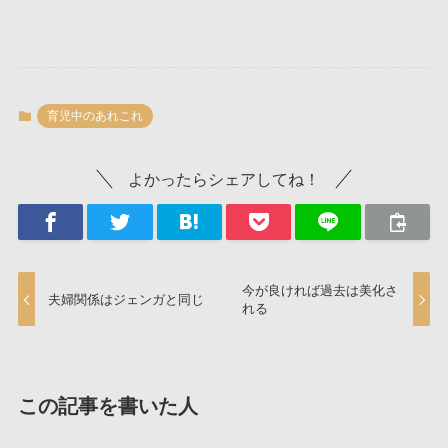
育児中のあれこれ
よかったらシェアしてね！
今が良ければ過去は美化さ
夫婦関係はジェンガと同じ
れる
この記事を書いた人