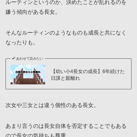
ルーティンというのか、決めたことが乱れるのを
嫌う傾向がある長女。
そんなルーティンのようなものも成長と共になく
なったりも。
あわせて読みたい
【幼い小4長女の成長】6年続けた
日課と親離れ
次女や三女とは違う個性のある長女。
あまり言うのは長女自体を否定することでもある
ので長女の気持ちも尊重。