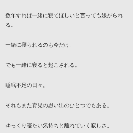
数年すれば一緒に寝てほしいと言っても嫌がられ
る。
一緒に寝られるのも今だけ。
でも一緒に寝ると起こされる。
睡眠不足の日々。
それもまた育児の思い出のひとつでもある。
ゆっくり寝たい気持ちと離れていく寂しさ。