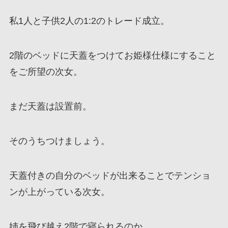
私1人と子供2人の1:2のトレード成立。
2階のベッドに天蓋をつけてお姫様仕様にすること
をご所望の次女。
まだ天蓋は設置前。
そのうちつけましょう。
天蓋付きの自分のベッドが出来ることでテンショ
ンが上がっている次女。
姉を飛び越え2階で寝られるのか。