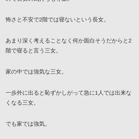
怖さと不安で2階では寝ないという長女。
あまり深く考えることなく何か面白そうだからと2
階で寝ると言う三女。
家の中では強気な三女。
一歩外に出ると恥ずかしがって急に1人では出来な
くなる三女。
でも家では強気。