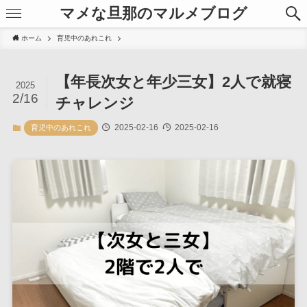
マメな旦那のマルメブログ
ホーム
育児中のあれこれ
【年長次女と年少三女】2人で就寝
2025
2/16
チャレンジ
2025-02-16
2025-02-16
育児中のあれこれ