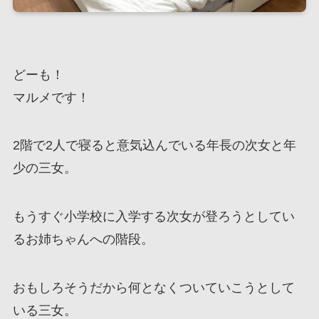
どーも！
マルメです！
2階で2人で寝ると意気込んでいる年長の次女と年
少の三女。
もうすぐ小学校に入学する次女が登ろうとしてい
るお姉ちゃんへの階段。
おもしろそうだから何となくついていこうとして
いる三女。