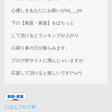
心優しきあなたにお願いがm(_ _)m
下の【家庭・家族】をぽちっと
して頂けるとランキングが上がり
心躍り鼻の穴が膨らみます。
ブログ村サイトに飛んじゃいますが
応援して頂けると嬉しいです(*’ω’*)
にほんブログ村