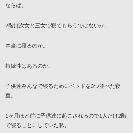
ならば。
2階は次女と三女で寝てもらうではないか。
本当に寝るのか。
持続性はあるのか。
子供達みんなで寝るためにベッドを3つ並べた寝
室。
1ヶ月ほど前に子供達に起こされるので1人だけ2階
で寝ることにしていた私。