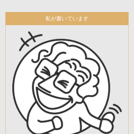
私が書いています