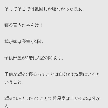
そしてそこでは数回しか寝なかった長女。
寝る言うたやんけ！
我が家は寝室が1階。
子供部屋が2階に3室の間取り。
子供が2階で寝るってことは自分だけ2階にいると
いうこと。
2階に1人だけってことで難易度は上がるのは分か
る。