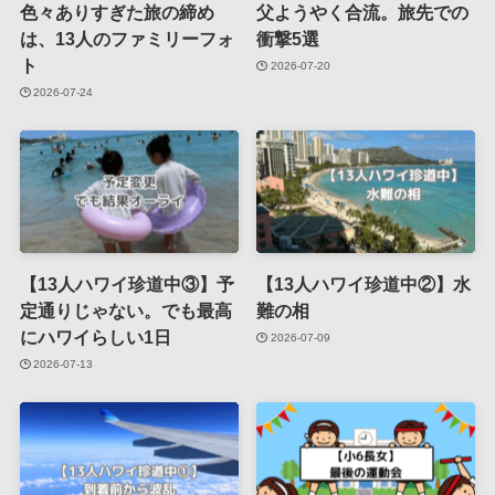
色々ありすぎた旅の締め
父ようやく合流。旅先での
は、13人のファミリーフォ
衝撃5選
ト
2026-07-20
2026-07-24
【13人ハワイ珍道中③】予
【13人ハワイ珍道中②】水
定通りじゃない。でも最高
難の相
にハワイらしい1日
2026-07-09
2026-07-13