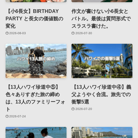
【小6長女】BIRTHDAY
作文が書けない小6長女と
PARTY と長女の価値観の
バトル。最後は質問形式で
変化
スラスラ書けた。
2026-08-03
2026-07-30
【13人ハワイ珍道中⑤】
【13人ハワイ珍道中④】義
色々ありすぎた旅の締め
父ようやく合流。旅先での
は、13人のファミリーフォ
衝撃5選
ト
2026-07-20
2026-07-24