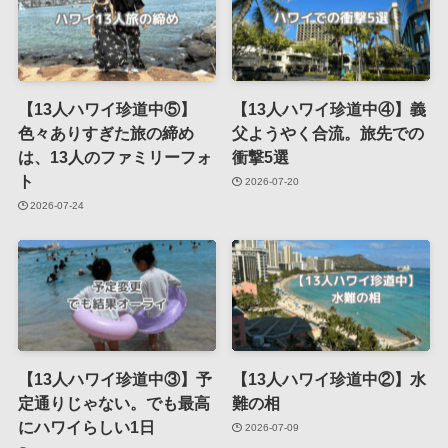
【13人ハワイ珍道中⑤】
【13人ハワイ珍道中④】義
色々ありすぎた旅の締め
父ようやく合流。旅先での
は、13人のファミリーフォ
衝撃5選
ト
2026-07-20
2026-07-24
【13人ハワイ珍道中③】予
【13人ハワイ珍道中②】水
定通りじゃない。でも最高
難の相
にハワイらしい1日
2026-07-09