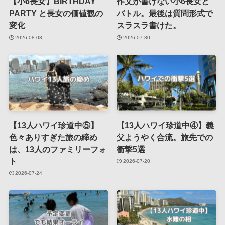
【小6長女】BIRTHDAY
作文が書けない小6長女と
PARTY と長女の価値観の
バトル。最後は質問形式で
変化
スラスラ書けた。
2026-08-03
2026-07-30
【13人ハワイ珍道中⑤】
【13人ハワイ珍道中④】義
色々ありすぎた旅の締め
父ようやく合流。旅先での
は、13人のファミリーフォ
衝撃5選
ト
2026-07-20
2026-07-24