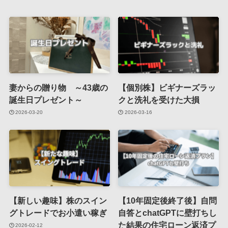
妻からの贈り物 ～43歳の
【個別株】ビギナーズラッ
誕生日プレゼント～
クと洗礼を受けた大損
2026-03-20
2026-03-16
【新しい趣味】株のスイン
【10年固定後終了後】自問
グトレードでお小遣い稼ぎ
自答とchatGPTに壁打ちし
た結果の住宅ローン返済プ
2026-02-12