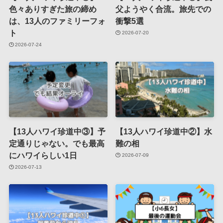
色々ありすぎた旅の締め
父ようやく合流。旅先での
は、13人のファミリーフォ
衝撃5選
ト
2026-07-20
2026-07-24
【13人ハワイ珍道中③】予
【13人ハワイ珍道中②】水
定通りじゃない。でも最高
難の相
にハワイらしい1日
2026-07-09
2026-07-13