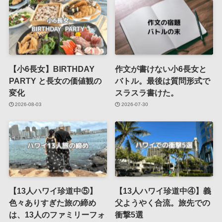
【小6長女】BIRTHDAY
作文が書けない小6長女と
PARTY と長女の価値観の
バトル。最後は質問形式で
変化
スラスラ書けた。
2026-08-03
2026-07-30
【13人ハワイ珍道中⑤】
【13人ハワイ珍道中④】義
色々ありすぎた旅の締め
父ようやく合流。旅先での
は、13人のファミリーフォ
衝撃5選