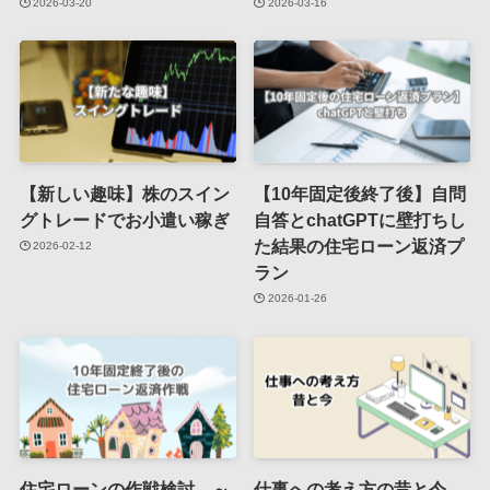
2026-03-20
2026-03-16
【新しい趣味】株のスイン
【10年固定後終了後】自問
グトレードでお小遣い稼ぎ
自答とchatGPTに壁打ちし
た結果の住宅ローン返済プ
2026-02-12
ラン
2026-01-26
住宅ローンの作戦検討 ～
仕事への考え方の昔と今