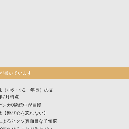
が書いています
妹（小6・小2・年長）の父
年7月時点
ケンカ0継続中が自慢
は【遊び心を忘れない】
によるとクソ真面目な子煩悩